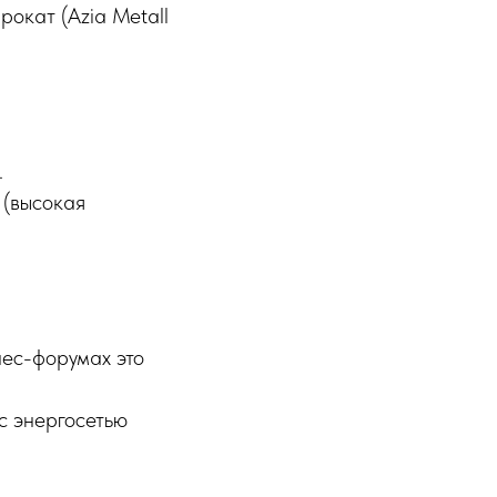
окат (Azia Metall
.
.
 (высокая
нес-форумах это
с энергосетью