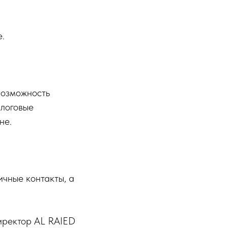
е.
 возможность
алоговые
не.
чные контакты, а
иректор AL RAIED