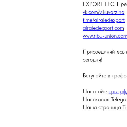
EXPORT LLC. Пред
vk.com/y_kuvarzina
t.me/alraiedexport
alraiedexport.com
www.ribu-union.co
Присоединяйтесь 
сегодня!
Вступайте в профе
Наш сайт:
срвт.р
Наш канал Telegr
Наша страница T