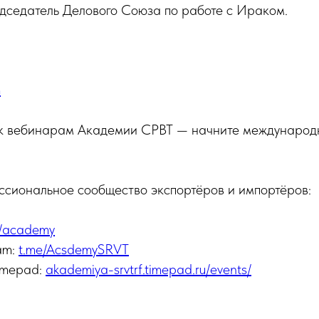
седатель Делового Союза по работе с Ираком.
m
к вебинарам Академии СРВТ — начните международ
ссиональное сообщество экспортёров и импортёров:
ф/academy
am:
t.me/AcsdemySRVT
imepad:
akademiya-srvtrf.timepad.ru/events/