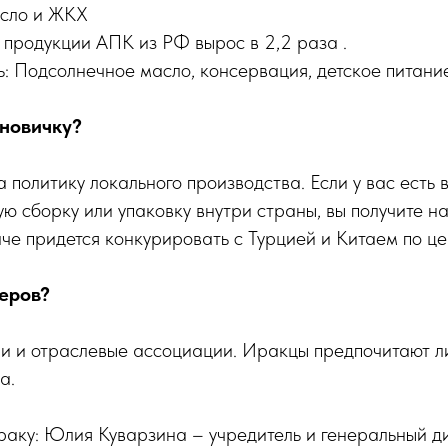
асло и ЖКХ
 продукции АПК из РФ вырос в 2,2 раза .
ь: Подсолнечное масло, консервация, детское питани
 новичку?
 политику локального производства. Если у вас есть
ю сборку или упаковку внутри страны, вы получите н
е придется конкурировать с Турцией и Китаем по це
неров?
и и отраслевые ассоциации. Иракцы предпочитают ли
а.
раку: Юлия Куварзина – учредитель и генеральный д